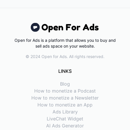
Open for Ads is a platform that allows you to buy and
sell ads space on your website.
© 2024 Open for Ads. All rights reserved.
LINKS
Blog
How to monetize a Podcast
How to monetize a Newsletter
How to monetize an App
Ads Library
LiveChat Widget
AI Ads Generator